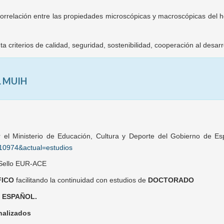
 correlación entre las propiedades microscópicas y macroscópicas del
criterios de calidad, seguridad, sostenibilidad, cooperación al desarro
L MUIH
 el Ministerio de Educación, Cultura y Deporte del Gobierno de E
10974&actual=estudios
 Sello EUR-ACE
FICO
facilitando la continuidad con estudios de
DOCTORADO
n ESPAÑOL.
nalizados