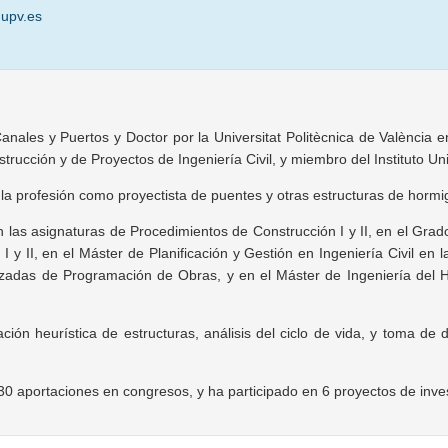
 upv.es
nales y Puertos y Doctor por la Universitat Politècnica de València e
rucción y de Proyectos de Ingeniería Civil, y miembro del Instituto Un
 la profesión como proyectista de puentes y otras estructuras de hormi
n las asignaturas de Procedimientos de Construcción I y II, en el Gra
 y II, en el Máster de Planificación y Gestión en Ingeniería Civil en 
nzadas de Programación de Obras, y en el Máster de Ingeniería del H
ción heurística de estructuras, análisis del ciclo de vida, y toma de 
 30 aportaciones en congresos, y ha participado en 6 proyectos de inv