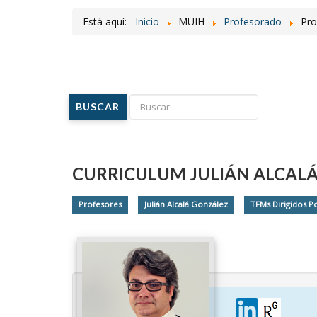
Está aquí:
Inicio
MUIH
Profesorado
Pro
BUSCAR
CURRICULUM JULIÁN ALCAL
Profesores
Julián Alcalá González
TFMs Dirigidos Po